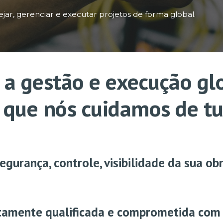
jar, gerenciar e
executar
projetos
de forma global.
 a gestão e execução
gl
 que nós cuidamos de t
urança, controle, visibilidade da sua ob
tamente qualificada e comprometida com 