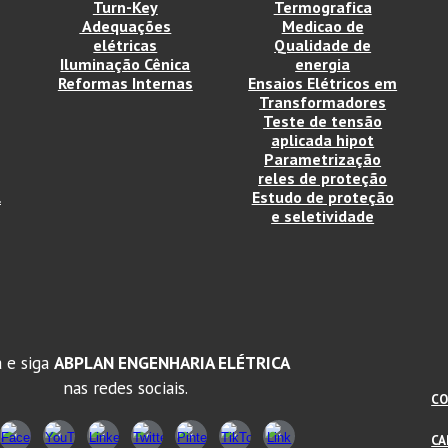
Turn-Key
Termografica
Adequações
Medicao de
elétricas
Qualidade de
Iluminação Cênica
energia
Reformas Internas
Ensaios Elétricos em
Transformadores
Teste de tensão
aplicada hipot
Parametrização
reles de proteção
l
Estudo de proteção
e seletividade
 e siga
ABPLAN ENGENHARIA ELÉTRICA
nas redes sociais.
CO
CA