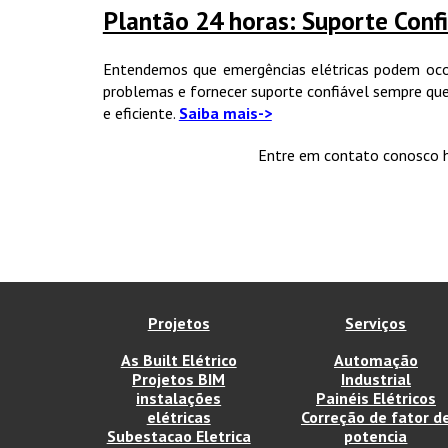
Plantão 24 horas: Suporte Conf
Entendemos que emergências elétricas podem ocor
problemas e fornecer suporte confiável sempre que 
e eficiente.
Saiba mais->
Entre em contato conosco h
Projetos
Serviços
As Built Elétrico
Automação
Projetos BIM
Industrial
instalações
Painéis Elétricos
elétricas
Correção de fator d
Subestacao Eletrica
potencia