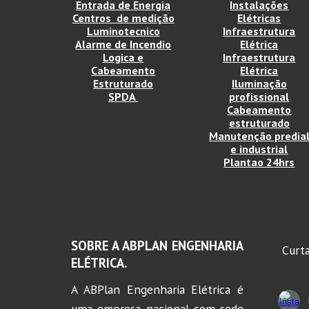
Entrada de Energia
Instalações
Centros de medição
Elétricas
Luminotecnico
Infraestrutura
Alarme de Incendio
Elétrica
Logica e
Infraestrutura
Cabeamento
Elétrica
Estruturado
Iluminação
SPDA
profissional
Cabeamento
estruturado
Manutenção predia
e industrial
Plantao 24hrs
SOBRE A ABPLAN ENGENHARIA
Curta
E
LÉTRICA.
A ABPlan Engenharia Elétrica é
uma empresa nacional com sede