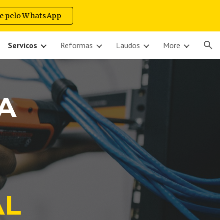
e pelo WhatsApp
ion
Servicos
Reformas
Laudos
More
A
AL