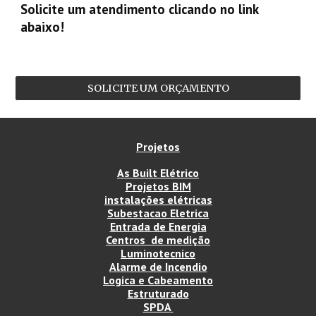
Solicite um atendimento clicando no link
abaixo!
SOLICITE UM ORÇAMENTO
Projetos
As Built Elétrico
Projetos BIM
instalações elétricas
Subestacao Eletrica
Entrada de Energia
Centros de medição
Luminotecnico
Alarme de Incendio
Logica e Cabeamento
Estruturado
SPDA